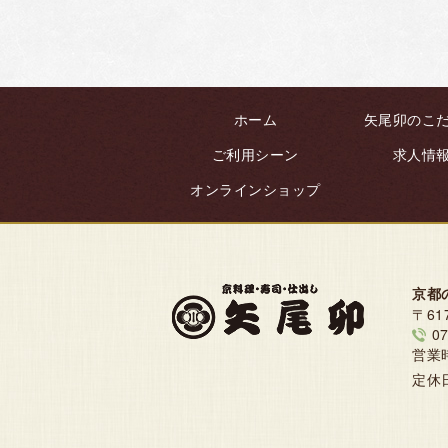
ホーム
矢尾卯のこ
ご利用シーン
求人情
オンラインショップ
京都
〒61
07
営業
定休