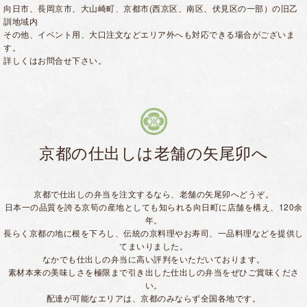
向日市、長岡京市、大山崎町、京都市(西京区、南区、
伏見区の一部）の旧乙
訓地域内
その他、イベント用、
大口注文などエリア外へも対応できる場合がございま
す。
詳しくはお問合せ下さい。
京都の仕出しは老舗の矢尾卯へ
京都で仕出しの弁当を注文するなら、老舗の矢尾卯へどうぞ。
日本一の品質を誇る京筍の産地としても知られる向日町に店舗を構え、120余
年。
長らく京都の地に根を下ろし、伝統の京料理やお寿司、一品料理などを提供し
てまいりました。
なかでも仕出しの弁当に高い評判をいただいております。
素材本来の美味しさを極限まで引き出した仕出しの弁当をぜひご賞味くださ
い。
配達が可能なエリアは、京都のみならず全国各地です。